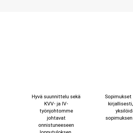
Hyvä suunnittelu sekä
Sopimukset 
KVV- ja IV-
kirjallisesti
työnjohtomme
yksilöi
johtavat
sopimuksen 
onnistuneeseen
lopputuloksen.