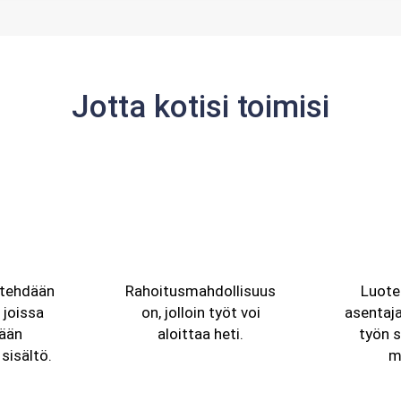
Jotta kotisi toimisi
tehdään
Rahoitusmahdollisuus
Luote
, joissa
on, jolloin työt voi
asentaja
dään
aloittaa heti.
työn 
sisältö.
m