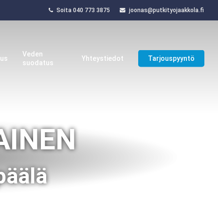
Soita 040 773 3875
joonas@putkityojaakkola.fi
Veden
aus
Yhteystiedot
Tarjouspyyntö
suodatus
AINEN
päälä