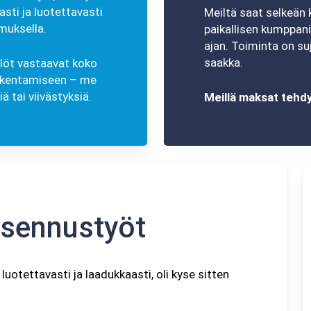
sti ja luotettavasti
Meiltä saat selkeän
muksella.
paikallisen kumppani
ajan. Toiminta on su
saakka.
ilöt vastaavat koko
rakentamiseen – me
 tai viivästyksiä.
Meillä maksat tehdy
asennustyöt
otettavasti ja laadukkaasti, oli kyse sitten