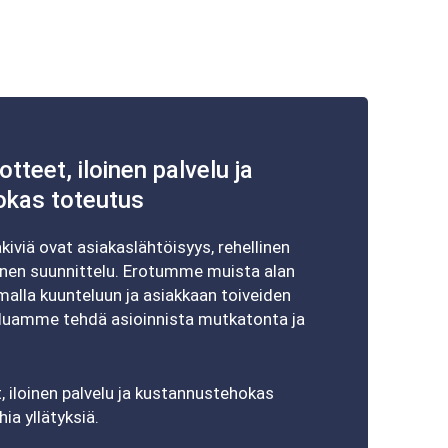
tteet, iloinen palvelu ja
okas toteutus
viä ovat asiakaslähtöisyys, rehellinen
linen suunnittelu. Erotumme muista alan
alla kuunteluun ja asiakkaan toiveiden
uamme tehdä asioinnista mutkatonta ja
 iloinen palvelu ja kustannustehokas
ia yllätyksiä.