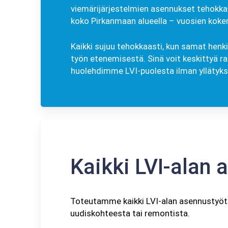
viemärijärjestelmien asennukset tehokkaa
koko Pirkanmaan alueella – vuosien koke
Kaikki sujuu tehokkaasti, kun samat henk
työn etenemisestä. Sinä voit keskittyä 
huolehdimme LVI-puolesta ilman yllätyksiä
Kaikki LVI-alan 
Toteutamme kaikki LVI-alan asennustyöt lu
uudiskohteesta tai remontista.