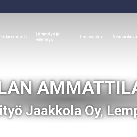
Lämmitys ja
Putkiremontti
Ilmanvaihto
Viemärikuv
viilennys
ALAN AMMATTIL
ityö Jaakkola Oy, Lem