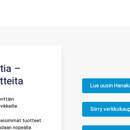
tia –
tteita
Lue uusin Hanaka
ittäin
vikkeille.
Siirry verkkokau
yleisimmät tuotteet
adaan nopealla