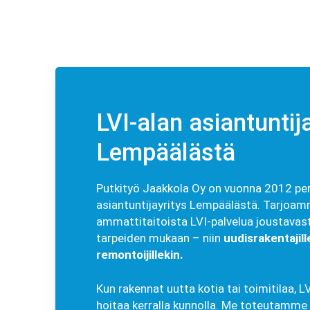
LVI-alan asiantuntij
Lempäälästä
Putkityö Jaakkola Oy on vuonna 2012 per
asiantuntijayritys Lempäälästä. Tarjoam
ammattitaitoista LVI-palvelua joustavast
tarpeiden mukaan – niin
uudisrakentajill
remontoijillekin.
Kun rakennat uutta kotia tai toimitilaa, 
hoitaa kerralla kunnolla. Me toteutamme 