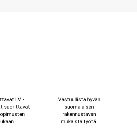
ttavat LVI-
Vastuullista hyvän
t suorittavat
suomalaisen
sopimusten
rakennustavan
ukaan.
mukaista työtä.