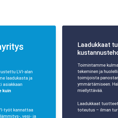
Laadukkaat tuo
ayritys
kustannusteh
Toimintamme kulmaki
tekeminen ja huolel
ustettu LVI-alan
toimijoista panostam
me laadukasta ja
ymmärtämiseen. Hal
i asiakkaan
miellyttävää.
e kuin
Laadukkaat tuotteet,
toteutus – ilman turh
LVI-työt kannattaa
lämmitys-, vesi- ja